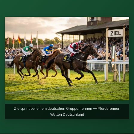
Zielsprint bei einem deutschen Gruppenrennen — Pferderennen
Wetten Deutschland