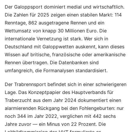
Der Galoppsport dominiert medial und wirtschaftlich.
Die Zahlen für 2025 zeigen einen stabilen Markt: 114
Renntage, 862 ausgetragene Rennen und ein
Wettumsatz von knapp 30 Millionen Euro. Die
internationale Vernetzung ist stark. Wer sich in
Deutschland mit Galoppwetten auskennt, kann dieses
Wissen auf britische, französische oder amerikanische
Rennen übertragen. Die Datenbanken sind
umfangreich, die Formanalysen standardisiert.
Der Trabrennsport befindet sich in einer schwierigeren
Lage. Das Konzeptpapier des Hauptverbands für
Traberzucht aus dem Jahr 2024 dokumentiert einen
alarmierenden Rückgang bei den Fohlengeburten: nur
noch 344 im Jahr 2022, verglichen mit 442 sechs
Jahre zuvor — ein Minus von 22 Prozent. Die
Leitbildkommission des HVT formulierte es