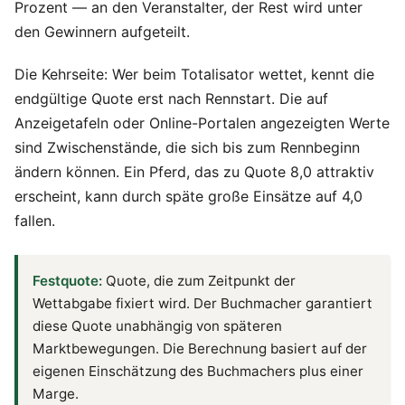
Prozent — an den Veranstalter, der Rest wird unter
den Gewinnern aufgeteilt.
Die Kehrseite: Wer beim Totalisator wettet, kennt die
endgültige Quote erst nach Rennstart. Die auf
Anzeigetafeln oder Online-Portalen angezeigten Werte
sind Zwischenstände, die sich bis zum Rennbeginn
ändern können. Ein Pferd, das zu Quote 8,0 attraktiv
erscheint, kann durch späte große Einsätze auf 4,0
fallen.
Festquote:
Quote, die zum Zeitpunkt der
Wettabgabe fixiert wird. Der Buchmacher garantiert
diese Quote unabhängig von späteren
Marktbewegungen. Die Berechnung basiert auf der
eigenen Einschätzung des Buchmachers plus einer
Marge.