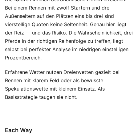
Bei einem Rennen mit zwölf Startern und drei
Außenseitern auf den Plätzen eins bis drei sind
vierstellige Quoten keine Seltenheit. Genau hier liegt
der Reiz — und das Risiko. Die Wahrscheinlichkeit, drei
Pferde in der richtigen Reihenfolge zu treffen, liegt
selbst bei perfekter Analyse im niedrigen einstelligen
Prozentbereich.
Erfahrene Wetter nutzen Dreierwetten gezielt bei
Rennen mit klarem Feld oder als bewusste
Spekulationswette mit kleinem Einsatz. Als
Basisstrategie taugen sie nicht.
Each Way