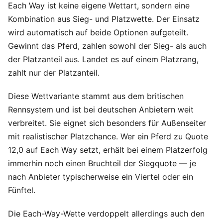
Each Way ist keine eigene Wettart, sondern eine
Kombination aus Sieg- und Platzwette. Der Einsatz
wird automatisch auf beide Optionen aufgeteilt.
Gewinnt das Pferd, zahlen sowohl der Sieg- als auch
der Platzanteil aus. Landet es auf einem Platzrang,
zahlt nur der Platzanteil.
Diese Wettvariante stammt aus dem britischen
Rennsystem und ist bei deutschen Anbietern weit
verbreitet. Sie eignet sich besonders für Außenseiter
mit realistischer Platzchance. Wer ein Pferd zu Quote
12,0 auf Each Way setzt, erhält bei einem Platzerfolg
immerhin noch einen Bruchteil der Siegquote — je
nach Anbieter typischerweise ein Viertel oder ein
Fünftel.
Die Each-Way-Wette verdoppelt allerdings auch den