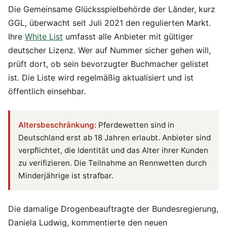
Die Gemeinsame Glücksspielbehörde der Länder, kurz
GGL, überwacht seit Juli 2021 den regulierten Markt.
Ihre
White List
umfasst alle Anbieter mit gültiger
deutscher Lizenz. Wer auf Nummer sicher gehen will,
prüft dort, ob sein bevorzugter Buchmacher gelistet
ist. Die Liste wird regelmäßig aktualisiert und ist
öffentlich einsehbar.
Altersbeschränkung:
Pferdewetten sind in
Deutschland erst ab 18 Jahren erlaubt. Anbieter sind
verpflichtet, die Identität und das Alter ihrer Kunden
zu verifizieren. Die Teilnahme an Rennwetten durch
Minderjährige ist strafbar.
Die damalige Drogenbeauftragte der Bundesregierung,
Daniela Ludwig, kommentierte den neuen