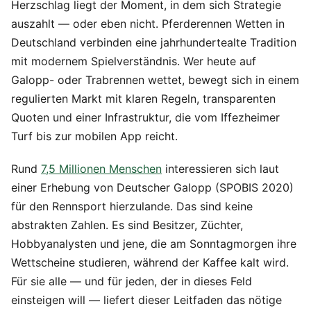
Herzschlag liegt der Moment, in dem sich Strategie
auszahlt — oder eben nicht. Pferderennen Wetten in
Deutschland verbinden eine jahrhundertealte Tradition
mit modernem Spielverständnis. Wer heute auf
Galopp- oder Trabrennen wettet, bewegt sich in einem
regulierten Markt mit klaren Regeln, transparenten
Quoten und einer Infrastruktur, die vom Iffezheimer
Turf bis zur mobilen App reicht.
Rund
7,5 Millionen Menschen
interessieren sich laut
einer Erhebung von Deutscher Galopp (SPOBIS 2020)
für den Rennsport hierzulande. Das sind keine
abstrakten Zahlen. Es sind Besitzer, Züchter,
Hobbyanalysten und jene, die am Sonntagmorgen ihre
Wettscheine studieren, während der Kaffee kalt wird.
Für sie alle — und für jeden, der in dieses Feld
einsteigen will — liefert dieser Leitfaden das nötige