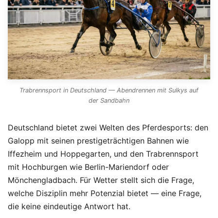
Trabrennsport in Deutschland — Abendrennen mit Sulkys auf
der Sandbahn
Deutschland bietet zwei Welten des Pferdesports: den
Galopp mit seinen prestigeträchtigen Bahnen wie
Iffezheim und Hoppegarten, und den Trabrennsport
mit Hochburgen wie Berlin-Mariendorf oder
Mönchengladbach. Für Wetter stellt sich die Frage,
welche Disziplin mehr Potenzial bietet — eine Frage,
die keine eindeutige Antwort hat.