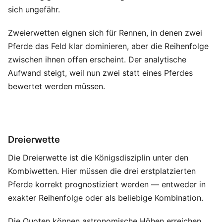
sich ungefähr.
Zweierwetten eignen sich für Rennen, in denen zwei
Pferde das Feld klar dominieren, aber die Reihenfolge
zwischen ihnen offen erscheint. Der analytische
Aufwand steigt, weil nun zwei statt eines Pferdes
bewertet werden müssen.
Dreierwette
Die Dreierwette ist die Königsdisziplin unter den
Kombiwetten. Hier müssen die drei erstplatzierten
Pferde korrekt prognostiziert werden — entweder in
exakter Reihenfolge oder als beliebige Kombination.
Die Quoten können astronomische Höhen erreichen.