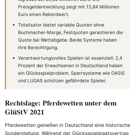
Preisgeldentwicklung zeigt mit 13,84 Millionen
Euro einen Rekordwert.
Totalisator bietet variable Quoten ohne
Buchmacher-Marge, Festquoten garantieren die
Quote bei Wettabgabe. Beide Systeme haben
ihre Berechtigung.
Verantwortungsvolles Spielen ist essenziell: 2,4
Prozent der Erwachsenen in Deutschland haben
ein Glücksspielproblem. Sperrsysteme wie OASIS
und LUGAS schützen gefährdete Spieler.
Rechtslage: Pferdewetten unter dem
GlüStV 2021
Pferdewetten genießen in Deutschland eine historische
Sonderstellung. Während der Glücksspielstaatsvertrag