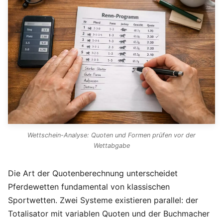
Wettschein-Analyse: Quoten und Formen prüfen vor der
Wettabgabe
Die Art der Quotenberechnung unterscheidet
Pferdewetten fundamental von klassischen
Sportwetten. Zwei Systeme existieren parallel: der
Totalisator mit variablen Quoten und der Buchmacher