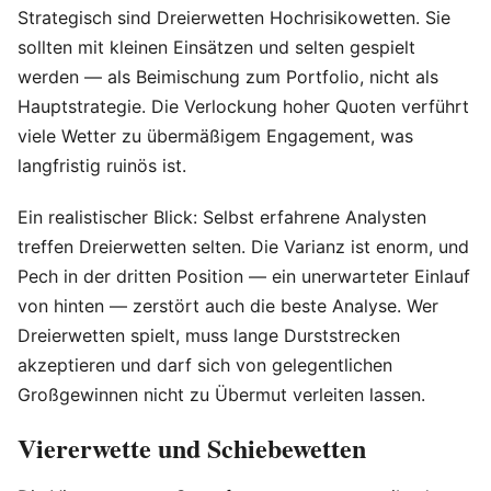
Strategisch sind Dreierwetten Hochrisikowetten. Sie
sollten mit kleinen Einsätzen und selten gespielt
werden — als Beimischung zum Portfolio, nicht als
Hauptstrategie. Die Verlockung hoher Quoten verführt
viele Wetter zu übermäßigem Engagement, was
langfristig ruinös ist.
Ein realistischer Blick: Selbst erfahrene Analysten
treffen Dreierwetten selten. Die Varianz ist enorm, und
Pech in der dritten Position — ein unerwarteter Einlauf
von hinten — zerstört auch die beste Analyse. Wer
Dreierwetten spielt, muss lange Durststrecken
akzeptieren und darf sich von gelegentlichen
Großgewinnen nicht zu Übermut verleiten lassen.
Viererwette und Schiebewetten