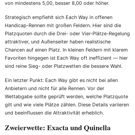
von mindestens 5,00, besser 8,00 oder höher.
Strategisch empfiehlt sich Each Way in offenen
Handicap-Rennen mit großen Feldern. Hier sind die
Platzquoten durch die Drei- oder Vier-Plätze-Regelung
attraktiver, und Außenseiter haben realistische
Chancen auf einen Platz. In kleinen Feldern mit klarem
Favoriten hingegen ist Each Way oft ineffizient — hier
sind reine Sieg- oder Platzwetten die bessere Wahl.
Ein letzter Punkt: Each Way gibt es nicht bei allen
Anbietern und nicht für alle Rennen. Vor der
Wettabgabe sollte geprüft werden, welche Platzquote
gilt und wie viele Plätze zählen. Diese Details variieren
und beeinflussen die Attraktivität erheblich.
Zweierwette: Exacta und Quinella