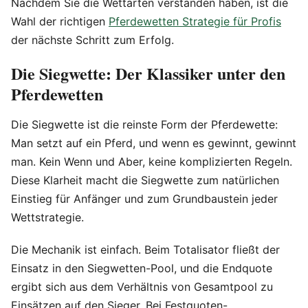
Nachdem Sie die Wettarten verstanden haben, ist die
Wahl der richtigen
Pferdewetten Strategie für Profis
der nächste Schritt zum Erfolg.
Die Siegwette: Der Klassiker unter den
Pferdewetten
Die Siegwette ist die reinste Form der Pferdewette:
Man setzt auf ein Pferd, und wenn es gewinnt, gewinnt
man. Kein Wenn und Aber, keine komplizierten Regeln.
Diese Klarheit macht die Siegwette zum natürlichen
Einstieg für Anfänger und zum Grundbaustein jeder
Wettstrategie.
Die Mechanik ist einfach. Beim Totalisator fließt der
Einsatz in den Siegwetten-Pool, und die Endquote
ergibt sich aus dem Verhältnis von Gesamtpool zu
Einsätzen auf den Sieger. Bei Festquoten-