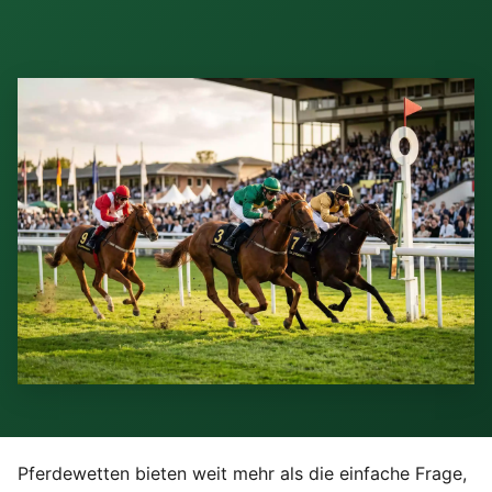
Pferdewetten bieten weit mehr als die einfache Frage,