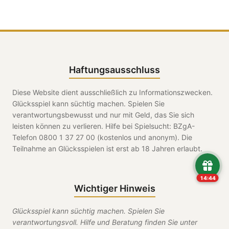
Haftungsausschluss
Diese Website dient ausschließlich zu Informationszwecken.
Glücksspiel kann süchtig machen. Spielen Sie
verantwortungsbewusst und nur mit Geld, das Sie sich
leisten können zu verlieren. Hilfe bei Spielsucht: BZgA-
Telefon 0800 1 37 27 00 (kostenlos und anonym). Die
Teilnahme an Glücksspielen ist erst ab 18 Jahren erlaubt.
14:43
Wichtiger Hinweis
Glücksspiel kann süchtig machen. Spielen Sie
verantwortungsvoll. Hilfe und Beratung finden Sie unter