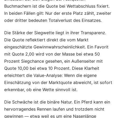
Buchmachern ist die Quote bei Wettabschluss fixiert.
In beiden Fällen gilt: Nur der erste Platz zählt, zweiter
oder dritter bedeuten Totalverlust des Einsatzes.
Die Stärke der Siegwette liegt in ihrer Transparenz.
Die Quote reflektiert direkt die vom Markt
eingeschätzte Gewinnwahrscheinlichkeit. Ein Favorit
mit Quote 2,00 wird von der Masse bei etwa 50
Prozent Siegchance gesehen, ein Außenseiter mit
Quote 10,00 bei etwa 10 Prozent. Diese Klarheit
erleichtert die Value-Analyse: Wenn die eigene
Einschätzung von der Marktquote abweicht, ist sofort
erkennbar, ob eine Wette sinnvoll ist.
Die Schwäche ist die binäre Natur. Ein Pferd kann ein
hervorragendes Rennen laufen und trotzdem nicht
gewinnen — etwa weil es um eine Nasenlänge