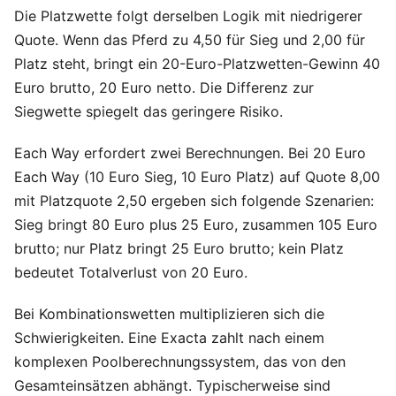
Die Platzwette folgt derselben Logik mit niedrigerer
Quote. Wenn das Pferd zu 4,50 für Sieg und 2,00 für
Platz steht, bringt ein 20-Euro-Platzwetten-Gewinn 40
Euro brutto, 20 Euro netto. Die Differenz zur
Siegwette spiegelt das geringere Risiko.
Each Way erfordert zwei Berechnungen. Bei 20 Euro
Each Way (10 Euro Sieg, 10 Euro Platz) auf Quote 8,00
mit Platzquote 2,50 ergeben sich folgende Szenarien:
Sieg bringt 80 Euro plus 25 Euro, zusammen 105 Euro
brutto; nur Platz bringt 25 Euro brutto; kein Platz
bedeutet Totalverlust von 20 Euro.
Bei Kombinationswetten multiplizieren sich die
Schwierigkeiten. Eine Exacta zahlt nach einem
komplexen Poolberechnungssystem, das von den
Gesamteinsätzen abhängt. Typischerweise sind