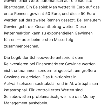
Gewinn einer Wette automatisch auf die nächste
übertragen. Ein Beispiel: Man wettet 10 Euro auf das
erste Rennen, gewinnt 50 Euro, und diese 50 Euro
werden auf das zweite Rennen gesetzt. Bei erneutem
Gewinn geht der Gesamtbetrag weiter. Diese
Kettenreaktion kann zu exponentiellen Gewinnen
führen — oder beim ersten Misserfolg
zusammenbrechen.
Die Logik der Schiebewette entspricht dem
Reinvestieren bei Finanzmärkten: Gewinne werden
nicht entnommen, sondern eingesetzt, um größere
Gewinne zu erzielen. Das funktioniert in
Aufwärtsphasen spektakulär und in Abwärtsphasen
katastrophal. Für kontrolliertes Wetten sind
Schiebewetten problematisch, weil sie das Money
Management aushebeln.