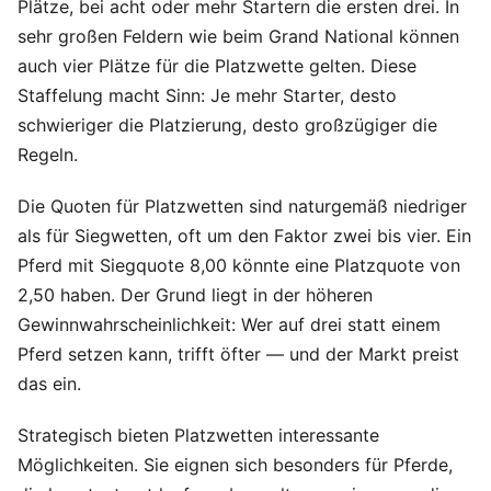
Plätze, bei acht oder mehr Startern die ersten drei. In
sehr großen Feldern wie beim Grand National können
auch vier Plätze für die Platzwette gelten. Diese
Staffelung macht Sinn: Je mehr Starter, desto
schwieriger die Platzierung, desto großzügiger die
Regeln.
Die Quoten für Platzwetten sind naturgemäß niedriger
als für Siegwetten, oft um den Faktor zwei bis vier. Ein
Pferd mit Siegquote 8,00 könnte eine Platzquote von
2,50 haben. Der Grund liegt in der höheren
Gewinnwahrscheinlichkeit: Wer auf drei statt einem
Pferd setzen kann, trifft öfter — und der Markt preist
das ein.
Strategisch bieten Platzwetten interessante
Möglichkeiten. Sie eignen sich besonders für Pferde,