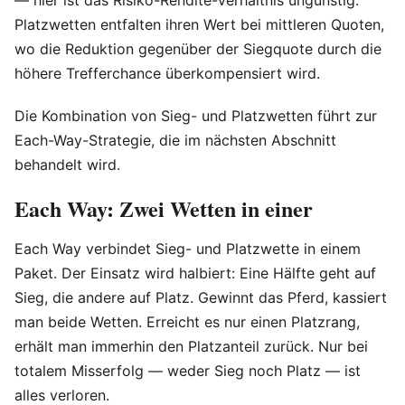
— hier ist das Risiko-Rendite-Verhältnis ungünstig.
Platzwetten entfalten ihren Wert bei mittleren Quoten,
wo die Reduktion gegenüber der Siegquote durch die
höhere Trefferchance überkompensiert wird.
Die Kombination von Sieg- und Platzwetten führt zur
Each-Way-Strategie, die im nächsten Abschnitt
behandelt wird.
Each Way: Zwei Wetten in einer
Each Way verbindet Sieg- und Platzwette in einem
Paket. Der Einsatz wird halbiert: Eine Hälfte geht auf
Sieg, die andere auf Platz. Gewinnt das Pferd, kassiert
man beide Wetten. Erreicht es nur einen Platzrang,
erhält man immerhin den Platzanteil zurück. Nur bei
totalem Misserfolg — weder Sieg noch Platz — ist
alles verloren.