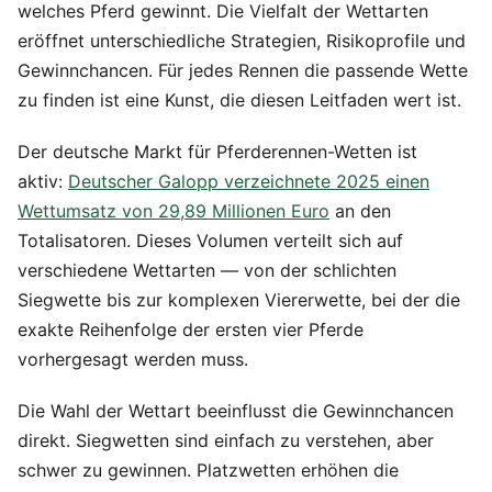
welches Pferd gewinnt. Die Vielfalt der Wettarten
eröffnet unterschiedliche Strategien, Risikoprofile und
Gewinnchancen. Für jedes Rennen die passende Wette
zu finden ist eine Kunst, die diesen Leitfaden wert ist.
Der deutsche Markt für Pferderennen-Wetten ist
aktiv:
Deutscher Galopp verzeichnete 2025 einen
Wettumsatz von 29,89 Millionen Euro
an den
Totalisatoren. Dieses Volumen verteilt sich auf
verschiedene Wettarten — von der schlichten
Siegwette bis zur komplexen Viererwette, bei der die
exakte Reihenfolge der ersten vier Pferde
vorhergesagt werden muss.
Die Wahl der Wettart beeinflusst die Gewinnchancen
direkt. Siegwetten sind einfach zu verstehen, aber
schwer zu gewinnen. Platzwetten erhöhen die