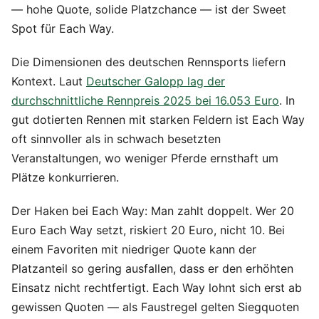
— hohe Quote, solide Platzchance — ist der Sweet
Spot für Each Way.
Die Dimensionen des deutschen Rennsports liefern
Kontext. Laut
Deutscher Galopp lag der
durchschnittliche Rennpreis 2025 bei 16.053 Euro
. In
gut dotierten Rennen mit starken Feldern ist Each Way
oft sinnvoller als in schwach besetzten
Veranstaltungen, wo weniger Pferde ernsthaft um
Plätze konkurrieren.
Der Haken bei Each Way: Man zahlt doppelt. Wer 20
Euro Each Way setzt, riskiert 20 Euro, nicht 10. Bei
einem Favoriten mit niedriger Quote kann der
Platzanteil so gering ausfallen, dass er den erhöhten
Einsatz nicht rechtfertigt. Each Way lohnt sich erst ab
gewissen Quoten — als Faustregel gelten Siegquoten