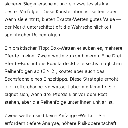
sicherer Sieger erscheint und ein zweites als klar
bester Verfolger. Diese Konstellation ist selten, aber
wenn sie eintritt, bieten Exacta-Wetten gutes Value —
der Markt unterschätzt oft die Wahrscheinlichkeit
spezifischer Reihenfolgen.
Ein praktischer Tipp: Box-Wetten erlauben es, mehrere
Pferde in einer Zweierwette zu kombinieren. Eine Drei-
Pferde-Box auf die Exacta deckt alle sechs möglichen
Reihenfolgen ab (3 × 2), kostet aber auch das
Sechsfache eines Einzeltipps. Diese Strategie erhöht
die Trefferchance, verwässert aber die Rendite. Sie
eignet sich, wenn drei Pferde klar vor dem Rest
stehen, aber die Reihenfolge unter ihnen unklar ist.
Zweierwetten sind keine Anfänger-Wettart. Sie
erfordern tiefere Analyse, höhere Risikobereitschaft