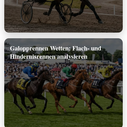
Galopprennen Wetten: Flach- und
Hindernisrennen analysieren