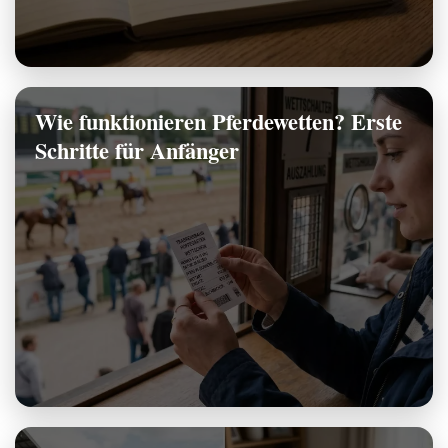
Wie funktionieren Pferdewetten? Erste
Schritte für Anfänger