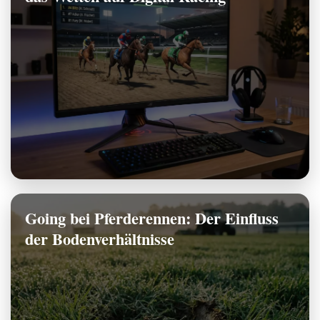
Going bei Pferderennen: Der Einfluss
der Bodenverhältnisse