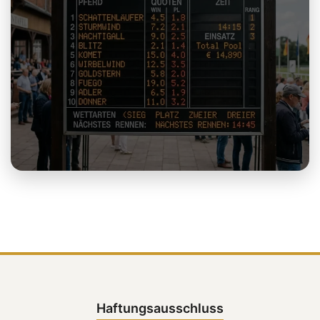
Haftungsausschluss