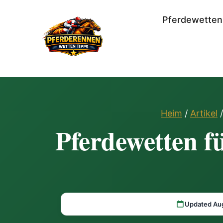
Pferdewetten
Heim
/
Artikel
/
Pferdewetten fü
Updated Au