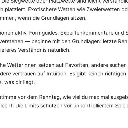
 Die Siegwette oder Platzwette sind leicht verständli
ich platziert. Exotischere Wetten wie Zweierwetten o
ommen, wenn die Grundlagen sitzen.
ionen aktiv. Formguides, Expertenkommentare und Stat
 verstehen — beginne mit den Grundlagen: letzte Renn
tieferes Verständnis natürlich.
che Wetterinnen setzen auf Favoriten, andere suchen
dere vertrauen auf Intuition. Es gibt keinen richtig
 was dir liegt.
stimme vor dem Renntag, wie viel du maximal ausgebe
hlecht. Die Limits schützen vor unkontrolliertem Sp