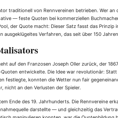
ator traditionell von Rennvereinen betrieben. Wer an
ative — feste Quoten bei kommerziellen Buchmachern 
 Pool, der Quote macht: Dieser Satz fasst das Prinzi
ein ausgeklügeltes Verfahren, das seit über 150 Jahr
talisators
geht auf den Franzosen Joseph Oller zurück, der 1867
Quoten entwickelte. Die Idee war revolutionär: Sta
n festlegte, konnten die Wetter nun fair gegeneinand
, nicht an den Verlusten der Spieler.
m Ende des 19. Jahrhunderts. Die Rennvereine erka
innahmequelle darstellte — und gleichzeitig das Vertr
etisch manipulieren konnten, war die Quotenbildung 