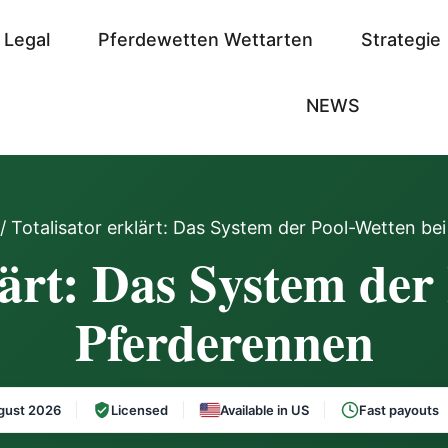
 Legal
Pferdewetten Wettarten
Strategie
NEWS
/ Totalisator erklärt: Das System der Pool-Wetten be
lärt: Das System der
Pferderennen
gust 2026
Licensed
Available in US
Fast payouts