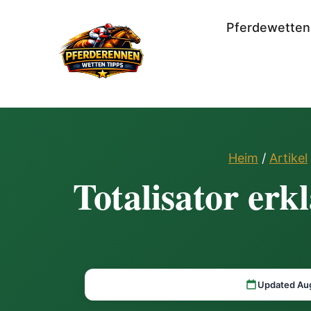
Pferdewetten
Heim
/
Artikel
Totalisator erk
Updated Au